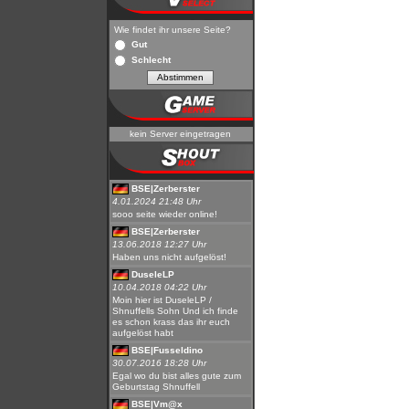
Wie findet ihr unsere Seite?
Gut
Schlecht
kein Server eingetragen
BSE|Zerberster
4.01.2024 21:48 Uhr
sooo seite wieder online!
BSE|Zerberster
13.06.2018 12:27 Uhr
Haben uns nicht aufgelöst!
DuseleLP
10.04.2018 04:22 Uhr
Moin hier ist DuseleLP /
Shnuffells Sohn Und ich finde
es schon krass das ihr euch
aufgelöst habt
BSE|Fusseldino
30.07.2016 18:28 Uhr
Egal wo du bist alles gute zum
Geburtstag Shnuffell
BSE|Vm@x