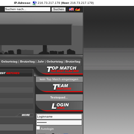
IP-Adresse:
216.73.217.179 (
Host:
216.73.217.179)
eburtstag
|
Brutzeltag
|
Jahr
|
Geburtstag
|
Brutzeltag
|
Jahr
|
Geburtstag
|
Brutzeltag
|
Jahr
kein Top Match eingetragen
Testsquad...
Autologin