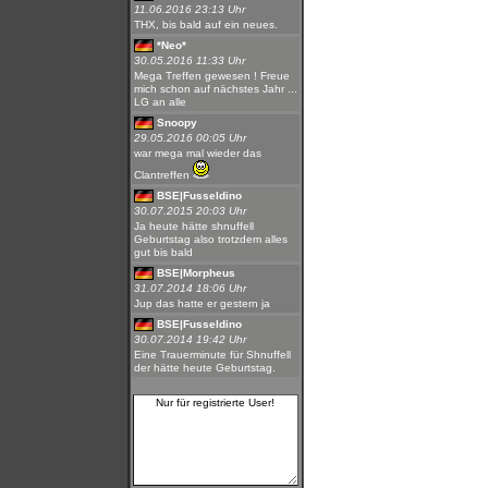
11.06.2016 23:13 Uhr
THX, bis bald auf ein neues.
*Neo*
30.05.2016 11:33 Uhr
Mega Treffen gewesen ! Freue
mich schon auf nächstes Jahr ...
LG an alle
Snoopy
29.05.2016 00:05 Uhr
war mega mal wieder das
Clantreffen
BSE|Fusseldino
30.07.2015 20:03 Uhr
Ja heute hätte shnuffell
Geburtstag also trotzdem alles
gut bis bald
BSE|Morpheus
31.07.2014 18:06 Uhr
Jup das hatte er gestern ja
BSE|Fusseldino
30.07.2014 19:42 Uhr
Eine Trauerminute für Shnuffell
der hätte heute Geburtstag.