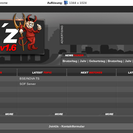
hrome
Auflösung:
1344 x 1024
Jahr
|
Geburtstag
|
Brutzeltag
|
Jahr
|
Geburtstag
|
Brutzeltag
|
Jahr
|
G
BSE/NOVA TS
SOF Server
JoinUs - Kontaktformular