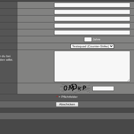
Jahre
m du bei
n willst.
*
= Pflichtfelder