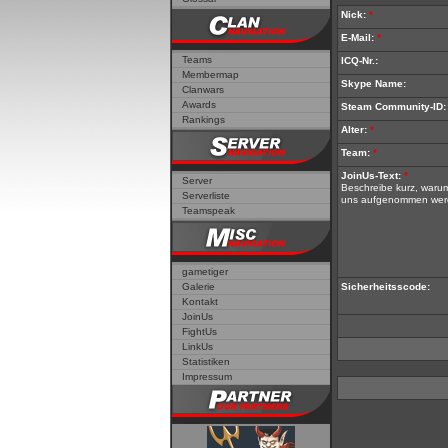
Nick:
*
E-Mail:
*
Teams
ICQ-Nr.:
Membermap
Skype Name:
Clanwars
Awards
Steam Community-ID:
Rankings
Alter:
*
Team:
*
JoinUs-Text:
*
Server
Beschreibe kurz, waru
Serverliste
uns aufgenommen werde
Teamspeak
gametiger
Galerie
Sicherheitsscode:
Kontakt
JoinUs
FightUs
LinkUs
Statistiken
Impressum