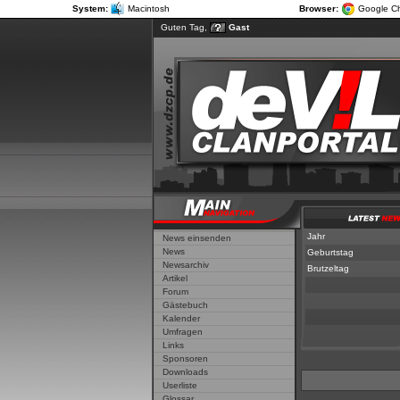
System:
Macintosh
Browser:
Google C
Guten Tag,
Gast
Jahr
News einsenden
News
Geburtstag
Newsarchiv
Brutzeltag
Artikel
Forum
Gästebuch
Kalender
Umfragen
Links
Sponsoren
Downloads
Userliste
Glossar