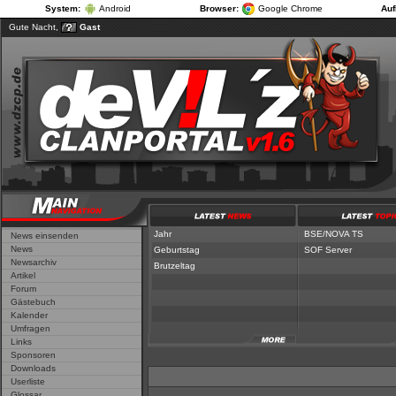
System:
Android
Browser:
Google Chrome
Auf
Gute Nacht,
Gast
Jahr
|
Geburt
Jahr
BSE/NOVA TS
News einsenden
News
Geburtstag
SOF Server
Newsarchiv
Brutzeltag
Artikel
Forum
Gästebuch
Kalender
Umfragen
Links
Sponsoren
Downloads
Userliste
Glossar