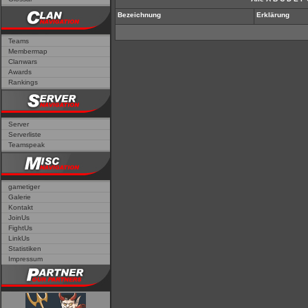
Bezeichnung
Erklärung
Teams
Membermap
Clanwars
Awards
Rankings
Server
Serverliste
Teamspeak
gametiger
Galerie
Kontakt
JoinUs
FightUs
LinkUs
Statistiken
Impressum