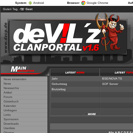
System:
Android
Browser:
Google Chrome
Auf
Guten Tag,
Gast
Jahr
|
Geburts
Jahr
BSE/NOVA TS
News einsenden
News
Geburtstag
SOF Server
Newsarchiv
Brutzeltag
Artikel
Forum
Gästebuch
Kalender
Umfragen
Links
Sponsoren
Downloads
Userliste
Glossar
Alle
A
B
C
D
E
F